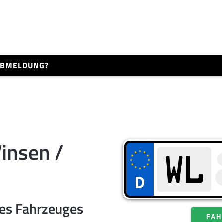
 ABMELDUNG?
insen /
res Fahrzeuges
FAH