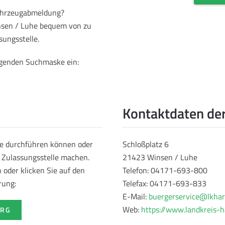
Fahrzeugabmeldung?
insen / Luhe bequem von zu
sungsstelle.
olgenden Suchmaske ein:
Kontaktdaten der
ne durchführen können oder
Schloßplatz 6
r Zulassungsstelle machen.
21423 Winsen / Luhe
oder klicken Sie auf den
Telefon: 04171-693-800
rung:
Telefax: 04171-693-833
E-Mail:
buergerservice@lkhar
Web:
https://www.landkreis-h
URG