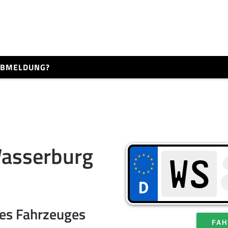
 ABMELDUNG?
asserburg
res Fahrzeuges
FAH