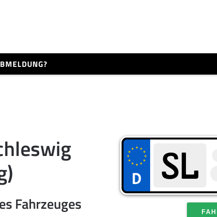
 ABMELDUNG?
chleswig
g)
res Fahrzeuges
FAH