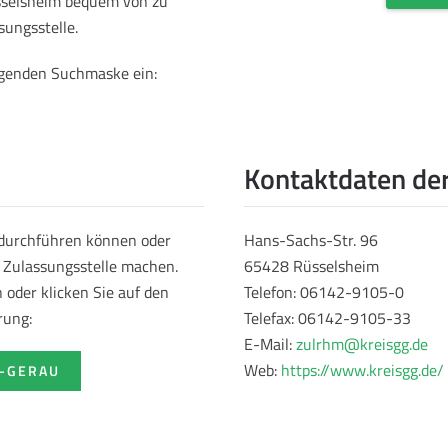
̈sselsheim bequem von zu
sungsstelle.
olgenden Suchmaske ein:
Kontaktdaten der
 durchführen können oder
Hans-Sachs-Str. 96
r Zulassungsstelle machen.
65428 Rüsselsheim
oder klicken Sie auf den
Telefon: 06142-9105-0
rung:
Telefax: 06142-9105-33
E-Mail:
zulrhm@kreisgg.de
Web:
https://www.kreisgg.de/
-GERAU