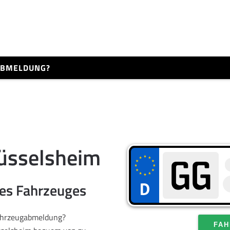
 ABMELDUNG?
̈sselsheim
res Fahrzeuges
Fahrzeugabmeldung?
FAH