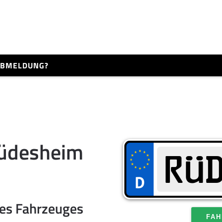
 ABMELDUNG?
üdesheim
res Fahrzeuges
FAH