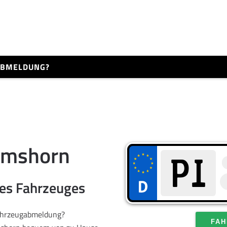
 ABMELDUNG?
lmshorn
res Fahrzeuges
Fahrzeugabmeldung?
FAH