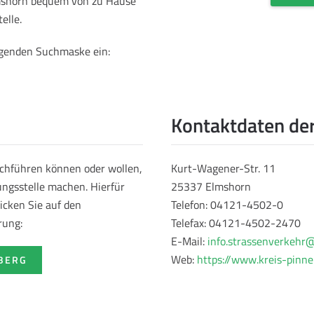
lmshorn bequem von zu Hause
elle.
olgenden Suchmaske ein:
Kontaktdaten der
rchführen können oder wollen,
Kurt-Wagener-Str. 11
ungsstelle machen. Hierfür
25337 Elmshorn
icken Sie auf den
Telefon: 04121-4502-0
rung:
Telefax: 04121-4502-2470
E-Mail:
info.strassenverkehr
Web:
https://www.kreis-pinne
EBERG