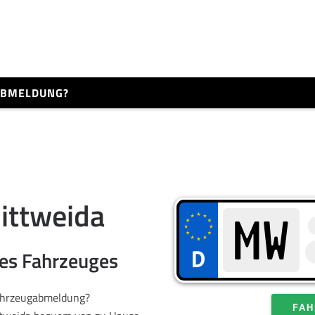
 ABMELDUNG?
ittweida
res Fahrzeuges
Fahrzeugabmeldung?
FAH