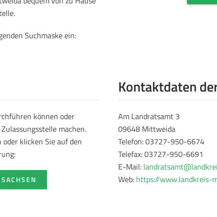
ittweida bequem von zu Hause
elle.
olgenden Suchmaske ein:
Kontaktdaten der
urchführen können oder
Am Landratsamt 3
r Zulassungsstelle machen.
09648 Mittweida
oder klicken Sie auf den
Telefon: 03727-950-6674
rung:
Telefax: 03727-950-6691
E-Mail:
landratsamt@landkrei
Web:
https://www.landkreis-m
LSACHSEN