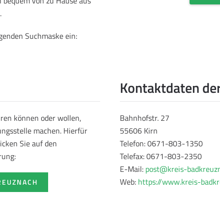
rn bequem von zu Hause aus
.
olgenden Suchmaske ein:
Kontaktdaten der
hren können oder wollen,
Bahnhofstr. 27
ungsstelle machen. Hierfür
55606 Kirn
icken Sie auf den
Telefon: 0671-803-1350
rung:
Telefax: 0671-803-2350
E-Mail:
post@kreis-badkreuz
Web:
https://www.kreis-badk
KREUZNACH