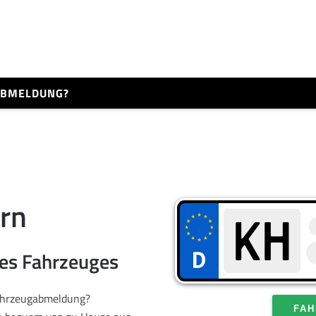
 ABMELDUNG?
rn
res Fahrzeuges
Fahrzeugabmeldung?
FAH