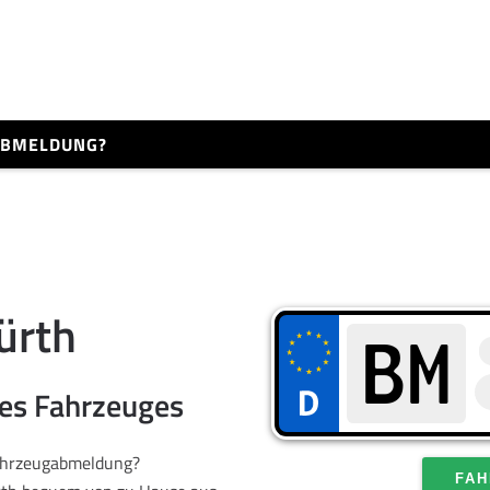
 ABMELDUNG?
̈rth
res Fahrzeuges
Fahrzeugabmeldung?
FAH