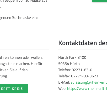
̈rth bequem von zu Hause aus
.
olgenden Suchmaske ein:
Kontaktdaten der
führen können oder wollen,
Hürth Park B100
ungsstelle machen. Hierfür
50354 Hürth
icken Sie auf den
Telefon: 02271-83-0
rung:
Telefax: 02271-83-3623
E-Mail:
zulassung@rhein-erft
Web:
https://www.rhein-erft-k
-ERFT-KREIS