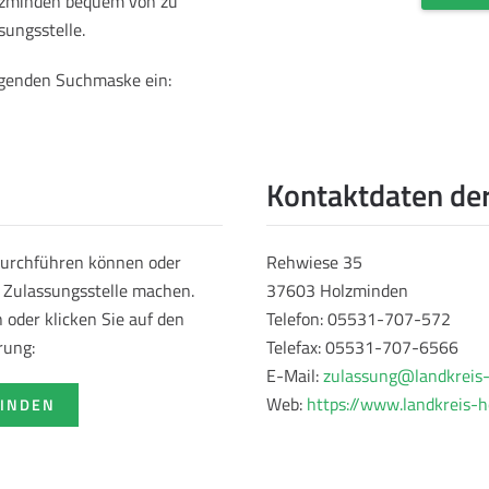
olzminden bequem von zu
sungsstelle.
olgenden Suchmaske ein:
Kontaktdaten de
durchführen können oder
Rehwiese 35
r Zulassungsstelle machen.
37603 Holzminden
oder klicken Sie auf den
Telefon: 05531-707-572
rung:
Telefax: 05531-707-6566
E-Mail:
zulassung@landkreis
Web:
https://www.landkreis-
MINDEN