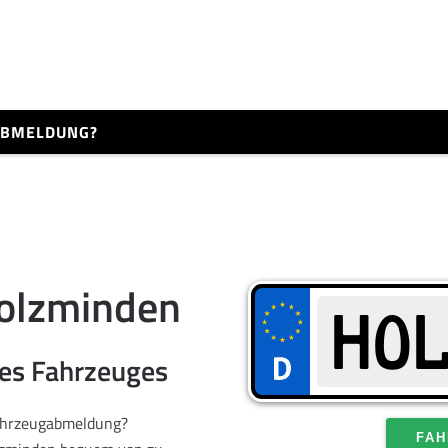
 ABMELDUNG?
olzminden
res Fahrzeuges
Fahrzeugabmeldung?
FAH