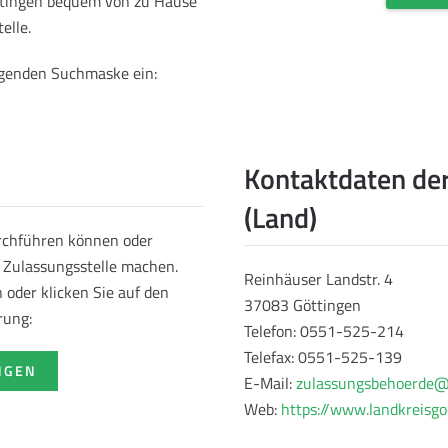
öttingen bequem von zu Hause
elle.
olgenden Suchmaske ein:
Kontaktdaten der
(Land)
urchführen können oder
r Zulassungsstelle machen.
Reinhäuser Landstr. 4
oder klicken Sie auf den
37083 Göttingen
rung:
Telefon: 0551-525-214
Telefax: 0551-525-139
NGEN
E-Mail:
zulassungsbehoerde@l
Web:
https://www.landkreisgo