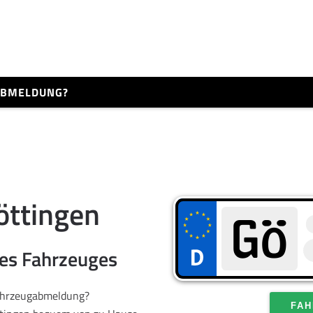
 ABMELDUNG?
öttingen
res Fahrzeuges
Fahrzeugabmeldung?
FAH