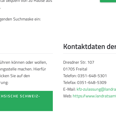
eital bequem von zu Hause aus
.
olgenden Suchmaske ein:
Kontaktdaten der
führen können oder wollen,
Dresdner Str. 107
ungsstelle machen. Hierfür
01705 Freital
icken Sie auf den
Telefon: 0351-648-5301
rung:
Telefax: 0351-648-5309
E-Mail:
kfz-zulassung@landra
Web:
https://www.landratsamt
CHSISCHE SCHWEIZ-