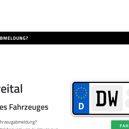
 ABMELDUNG?
eital
res Fahrzeuges
Fahrzeugabmeldung?
FAH